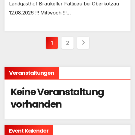
Landgasthof Braukeller Fattigau bei Oberkotzau
12.08.2026 !!! Mittwoch !!!…
Seitennummerieru
1
2
der
Beiträge
Veranstaltungen
Keine Veranstaltung
vorhanden
Event Kalender