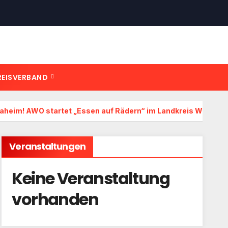
REISVERBAND
daheim! AWO startet „Essen auf Rädern“ im Landkreis Wunsied
Veranstaltungen
Keine Veranstaltung
vorhanden