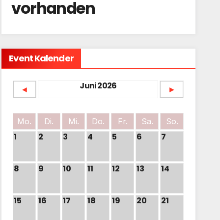
vorhanden
Event Kalender
Juni 2026
◄
►
Mo.
Di.
Mi.
Do.
Fr.
Sa.
So.
1
2
3
4
5
6
7
8
9
10
11
12
13
14
15
16
17
18
19
20
21