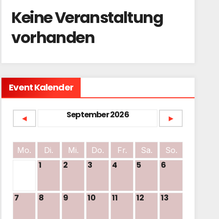
Keine Veranstaltung
vorhanden
Event Kalender
September 2026
◄
►
Mo.
Di.
Mi.
Do.
Fr.
Sa.
So.
1
2
3
4
5
6
7
8
9
10
11
12
13