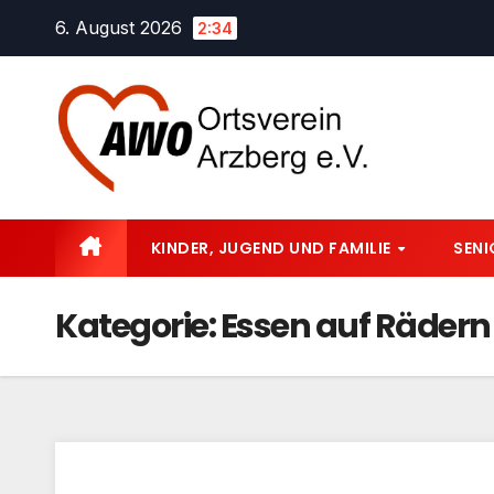
Zum
6. August 2026
2:34
Inhalt
springen
KINDER, JUGEND UND FAMILIE
SEN
Kategorie:
Essen auf Rädern