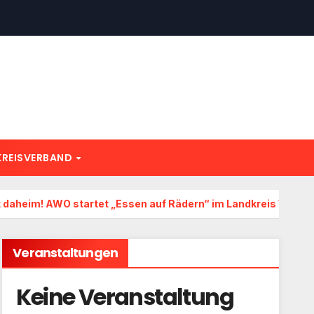
KREISVERBAND
 daheim! AWO startet „Essen auf Rädern“ im Landkreis Wunsi
Veranstaltungen
Keine Veranstaltung