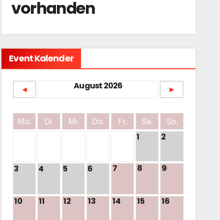
vorhanden
Event Kalender
August 2026
◄
►
Mo.
Di.
Mi.
Do.
Fr.
Sa.
So.
1
2
7
8
9
3
4
5
6
10
11
12
13
14
15
16