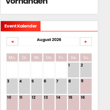
vorhanden
Event Kalender
August 2026
◄
►
Mo.
Di.
Mi.
Do.
Fr.
Sa.
So.
1
2
9
3
4
5
6
7
8
10
11
12
13
14
15
16