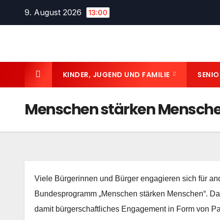
Zum
9. August 2026
13:00
Inhalt
springen
KINDER, JUGEND UND FAMILIE
SENI
Menschen stärken Mensch
Viele Bürgerinnen und Bürger engagieren sich für a
Bundesprogramm „Menschen stärken Menschen“. Das B
damit bürgerschaftliches Engagement in Form von Pa