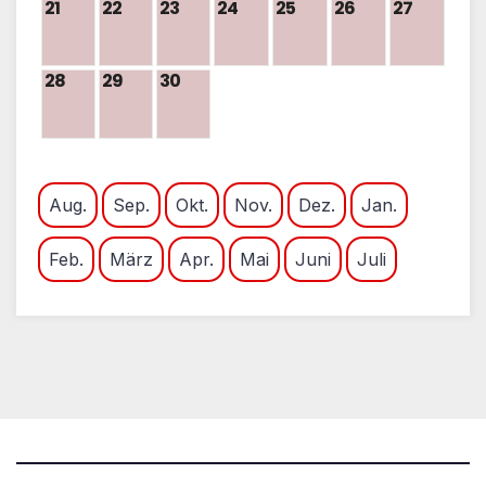
21
22
23
24
25
26
27
28
29
30
Aug.
Sep.
Okt.
Nov.
Dez.
Jan.
Feb.
März
Apr.
Mai
Juni
Juli