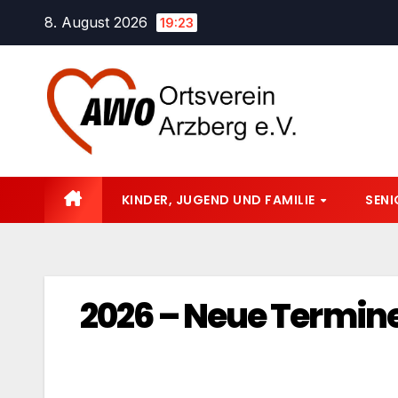
Zum
8. August 2026
19:23
Inhalt
springen
KINDER, JUGEND UND FAMILIE
SEN
2026 – Neue Termin