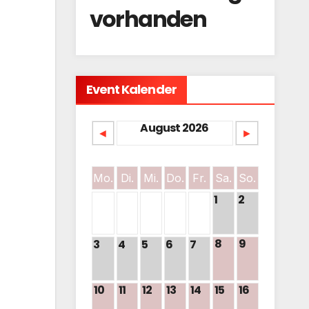
vorhanden
Event Kalender
August 2026
◄
►
Mo.
Di.
Mi.
Do.
Fr.
Sa.
So.
1
2
8
9
3
4
5
6
7
10
11
12
13
14
15
16