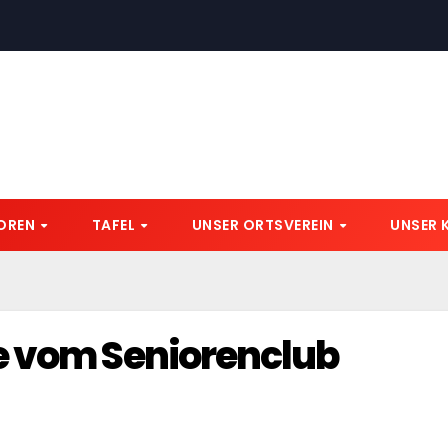
IOREN
TAFEL
UNSER ORTSVEREIN
UNSER 
e vom Seniorenclub