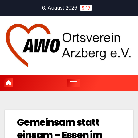
Zum
6. August 2026
9:17
Inhalt
springen
Gemeinsam statt
einsam – Essen im