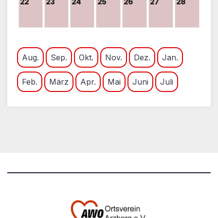
22
23
24
25
26
27
28
Aug.
Sep.
Okt.
Nov.
Dez.
Jan.
Feb.
März
Apr.
Mai
Juni
Juli