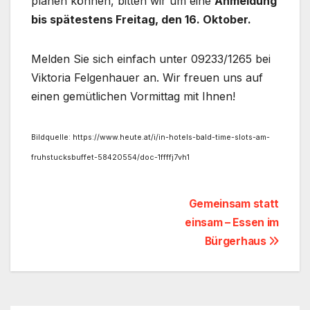
planen können, bitten wir um eine
Anmeldung
bis spätestens Freitag, den 16. Oktober.
Melden Sie sich einfach unter 09233/1265 bei
Viktoria Felgenhauer an. Wir freuen uns auf
einen gemütlichen Vormittag mit Ihnen!
Bildquelle: https://www.heute.at/i/in-hotels-bald-time-slots-am-
fruhstucksbuffet-58420554/doc-1ffffj7vh1
Beitragsnavigation
Gemeinsam statt
einsam – Essen im
Bürgerhaus