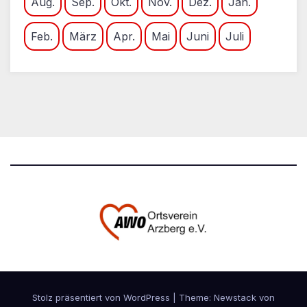
Aug.
Sep.
Okt.
Nov.
Dez.
Jan.
Feb.
März
Apr.
Mai
Juni
Juli
Stolz präsentiert von WordPress
|
Theme:
Newstack
von