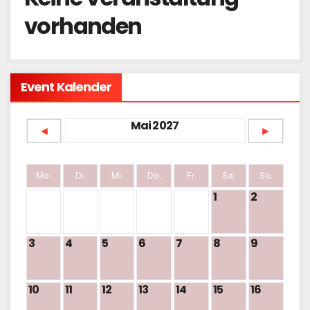
vorhanden
Event Kalender
Mai 2027
◄
►
Mo.
Di.
Mi.
Do.
Fr.
Sa.
So.
1
2
3
4
5
6
7
8
9
10
11
12
13
14
15
16