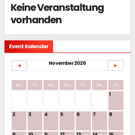
Keine Veranstaltung
vorhanden
Event Kalender
November 2026
◄
►
Mo.
Di.
Mi.
Do.
Fr.
Sa.
So.
1
2
3
4
5
6
7
8
9
10
11
12
13
14
15