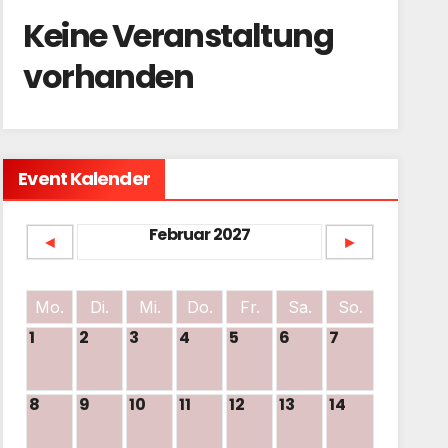
Keine Veranstaltung
vorhanden
Event Kalender
Februar 2027
◄
►
Mo.
Di.
Mi.
Do.
Fr.
Sa.
So.
1
2
3
4
5
6
7
8
9
10
11
12
13
14