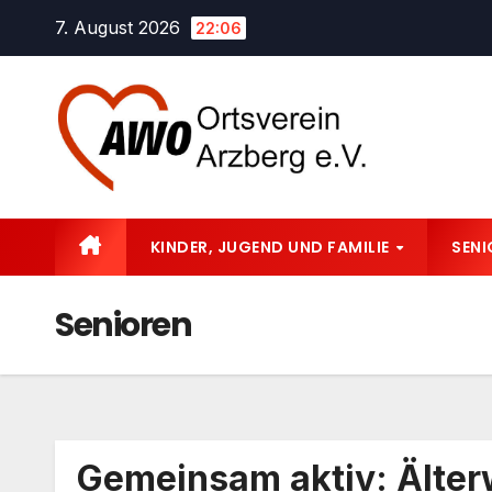
Zum
7. August 2026
22:06
Inhalt
springen
KINDER, JUGEND UND FAMILIE
SEN
Senioren
Gemeinsam aktiv: Älter