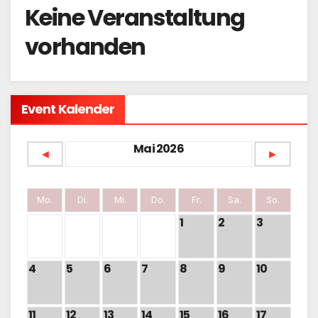
Keine Veranstaltung
vorhanden
Event Kalender
Mai 2026
◄
►
Mo.
Di.
Mi.
Do.
Fr.
Sa.
So.
1
2
3
4
5
6
7
8
9
10
11
12
13
14
15
16
17