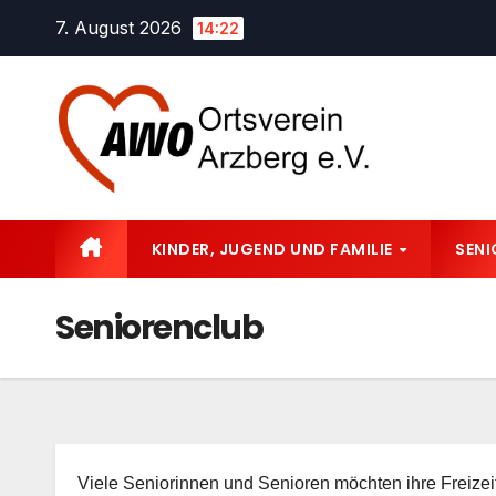
Zum
7. August 2026
14:22
Inhalt
springen
KINDER, JUGEND UND FAMILIE
SEN
Seniorenclub
Viele Seniorinnen und Senioren möchten ihre Freizeit