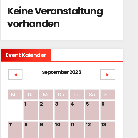
Keine Veranstaltung
vorhanden
Event Kalender
September 2026
◄
►
Mo.
Di.
Mi.
Do.
Fr.
Sa.
So.
1
2
3
4
5
6
7
8
9
10
11
12
13