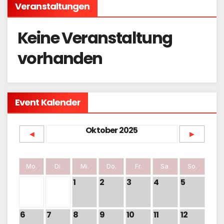
Veranstaltungen
Keine Veranstaltung
vorhanden
Event Kalender
Oktober 2025
◄
►
Mo.
Di.
Mi.
Do.
Fr.
Sa.
So.
1
2
3
4
5
6
7
8
9
10
11
12