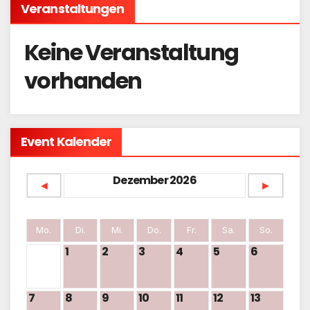
Veranstaltungen
Keine Veranstaltung
vorhanden
Event Kalender
Dezember 2026
◄
►
Mo.
Di.
Mi.
Do.
Fr.
Sa.
So.
1
2
3
4
5
6
7
8
9
10
11
12
13