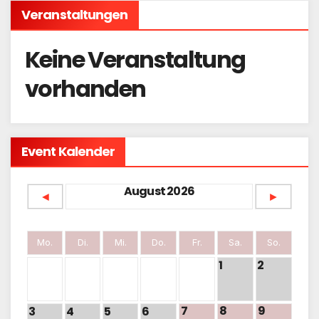
Veranstaltungen
Keine Veranstaltung
vorhanden
Event Kalender
August 2026
◄
►
Mo.
Di.
Mi.
Do.
Fr.
Sa.
So.
1
2
7
8
9
3
4
5
6