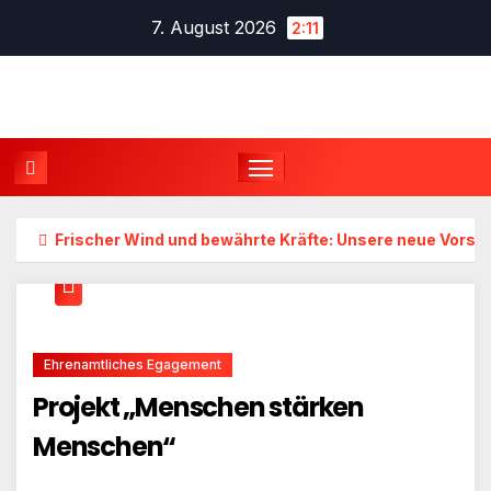
Zum
7. August 2026
2:11
Inhalt
springen
Frischer Wind und bewährte Kräfte: Unsere neue Vorst
Ehrenamtliches Egagement
Projekt „Menschen stärken
Menschen“