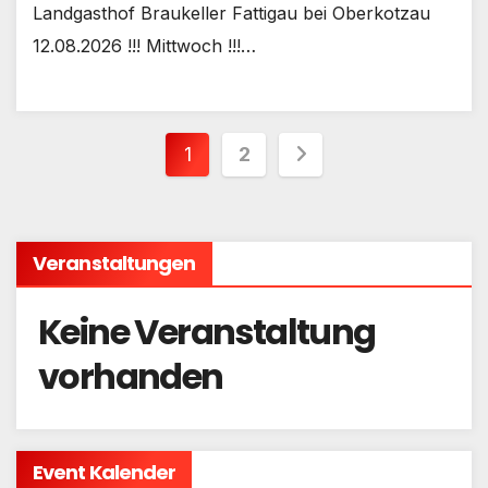
Landgasthof Braukeller Fattigau bei Oberkotzau
12.08.2026 !!! Mittwoch !!!…
Seitennummerieru
1
2
der
Beiträge
Veranstaltungen
Keine Veranstaltung
vorhanden
Event Kalender