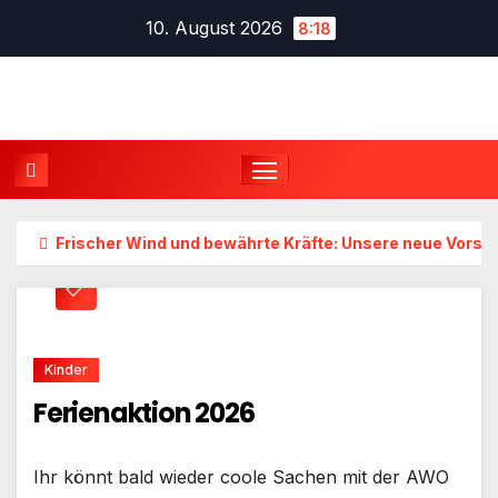
Zum
10. August 2026
8:18
Inhalt
springen
Frischer Wind und bewährte Kräfte: Unsere neue Vorst
Kinder
Ferienaktion 2026
Ihr könnt bald wieder coole Sachen mit der AWO