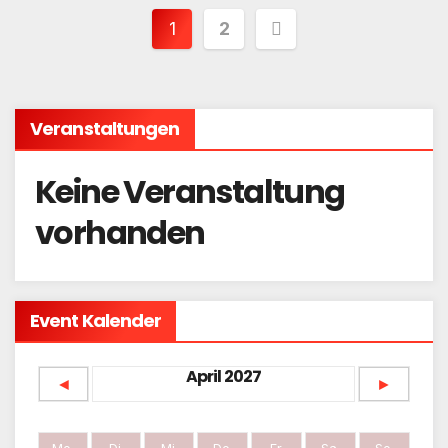
Seitennummerieru
1
2
der
Beiträge
Veranstaltungen
Keine Veranstaltung
vorhanden
Event Kalender
April 2027
◄
►