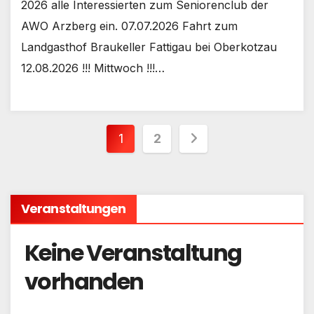
2026 alle Interessierten zum Seniorenclub der
AWO Arzberg ein. 07.07.2026 Fahrt zum
Landgasthof Braukeller Fattigau bei Oberkotzau
12.08.2026 !!! Mittwoch !!!…
Seitennummerieru
1
2
der
Beiträge
Veranstaltungen
Keine Veranstaltung
vorhanden